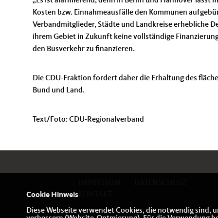
Es ist alarmierend, denn in Berlin und Hannover lässt 
Kosten bzw. Einnahmeausfälle den Kommunen aufgebürdet
Verbandmitglieder, Städte und Landkreise erhebliche 
ihrem Gebiet in Zukunft keine vollständige Finanzierun
den Busverkehr zu finanzieren.
Die CDU-Fraktion fordert daher die Erhaltung des fläc
Bund und Land.
Text/Foto: CDU-Regionalverband
IMPRESSUM
DATENSCHUTZ
KONTAKT
Cookie Hinweis
Diese Webseite verwendet Cookies, die notwendig sind, u