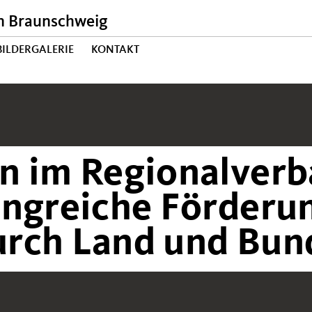
n Braunschweig
BILDERGALERIE
KONTAKT
n im Regionalver
angreiche Förderu
rch Land und Bun