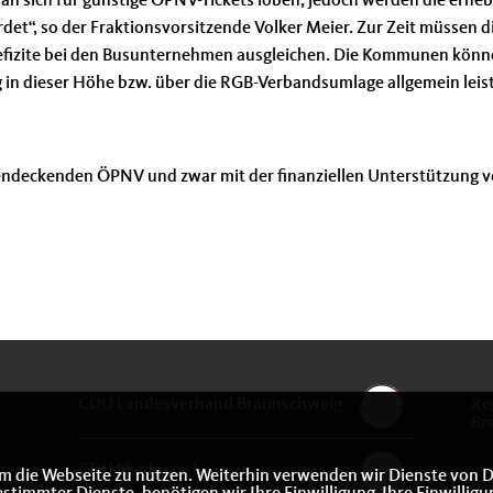
man sich für günstige ÖPNV-Tickets loben, jedoch werden die erheb
“, so der Fraktionsvorsitzende Volker Meier. Zur Zeit müssen d
Defizite bei den Busunternehmen ausgleichen. Die Kommunen könn
g in dieser Höhe bzw. über die RGB-Verbandsumlage allgemein leis
hendeckenden ÖPNV und zwar mit der finanziellen Unterstützung 
CDU Landesverband Braunschweig
Re
Br
CDU Niedersachsen
m die Webseite zu nutzen. Weiterhin verwenden wir Dienste von D