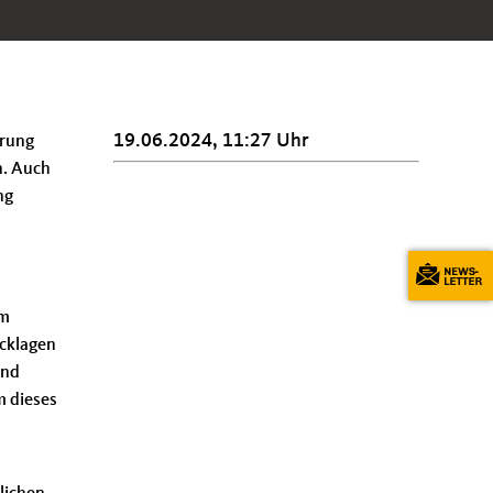
19.06.2024, 11:27 Uhr
erung
n. Auch
ng
im
ücklagen
ind
m dieses