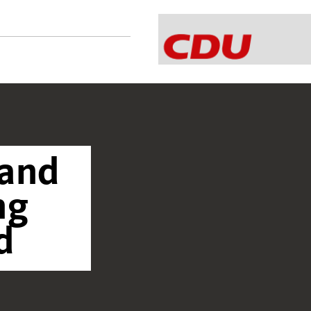
band
ng
d