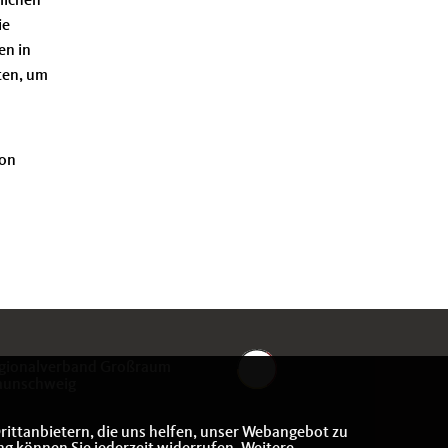
lichen
ie
en in
ten, um
von
gionalverband Großraum
aunschweig
rittanbietern, die uns helfen, unser Webangebot zu